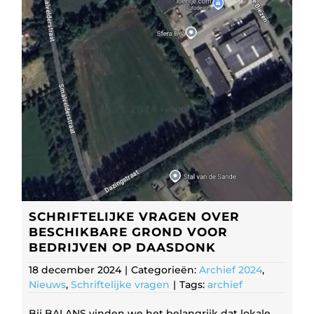
SCHRIFTELIJKE VRAGEN OVER
BESCHIKBARE GROND VOOR
BEDRIJVEN OP DAASDONK
18 december 2024
|
Categorieën:
Archief 2024
,
Nieuws
,
Schriftelijke vragen
|
Tags:
archief
Bij BALANS vinden we het belangrijk dat lokale