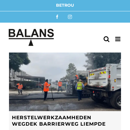
Ga
BETROUWBAAR BESTUUR
naar
inhoud
Facebook
Instagram
HERSTELWERKZAAMHEDEN
WEGDEK BARRIERWEG LIEMPDE