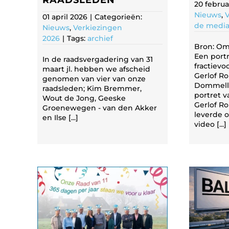
RAADSLEDEN
20 februa
Nieuws
,
V
01 april 2026
|
Categorieën:
de medi
Nieuws
,
Verkiezingen
2026
|
Tags:
archief
Bron: O
Een port
In de raadsvergadering van 31
fractievo
maart jl. hebben we afscheid
Gerlof R
genomen van vier van onze
Dommella
raadsleden; Kim Bremmer,
portret v
Wout de Jong, Geeske
Gerlof R
Groenewegen - van den Akker
leverde 
en Ilse [...]
video [...]