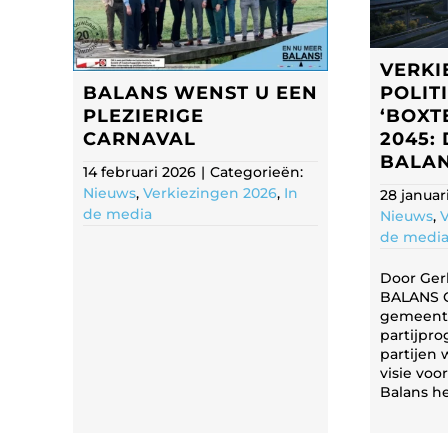
VERKI
BALANS WENST U EEN
POLIT
PLEZIERIGE
‘BOXT
CARNAVAL
2045: 
BALAN
14 februari 2026
|
Categorieën:
Nieuws
,
Verkiezingen 2026
,
In
28 januar
de media
Nieuws
,
V
de medi
Door Gerl
BALANS O
gemeente
partijpro
partijen 
visie voo
Balans hee