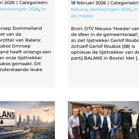
ri 2026
|
Categorieën:
18 februari 2026
|
Categorieën
erkiezingen 2026
,
In
Nieuws
,
Verkiezingen 2026
,
In
a
de media
mroep Dommelland
Bron: DTV Nieuws 'Hoeder va
ret van de
de sfeer in de gemeenteraad',
orzitter van Balans:
zo ziet lijstrekker Gerlof Roub
oubos Omroep
zichzelf Gerlof Roubos (58) is
nd heeft onlangs een
opnieuw de lijsttrekker van d
an onze lijsttrekker
partij BALANS in Boxtel. Met [..
oubos gemaakt. Dit
onderstaande leuke