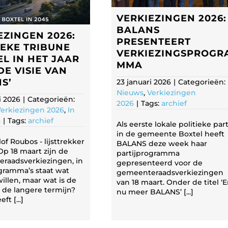
VERKIEZINGEN 2026:
BALANS
EZINGEN 2026:
PRESENTEERT
IEKE TRIBUNE
VERKIEZINGSPROGR
EL IN HET JAAR
MMA
DE VISIE VAN
S’
23 januari 2026
|
Categorieën:
Nieuws
,
Verkiezingen
i 2026
|
Categorieën:
2026
|
Tags:
archief
erkiezingen 2026
,
In
a
|
Tags:
archief
Als eerste lokale politieke part
in de gemeente Boxtel heeft
of Roubos - lijsttrekker
BALANS deze week haar
p 18 maart zijn de
partijprogramma
raadsverkiezingen, in
gepresenteerd voor de
gramma’s staat wat
gemeenteraadsverkiezingen
willen, maar wat is de
van 18 maart. Onder de titel ‘
r de langere termijn?
nu meer BALANS’ [...]
ft [...]