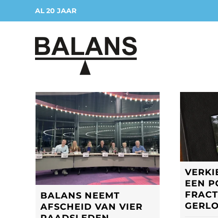
Ga
naar
inhoud
VERKI
EEN P
FRACT
BALANS NEEMT
GERL
AFSCHEID VAN VIER