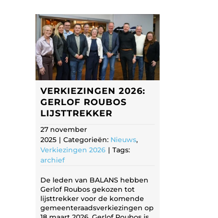
VERKIEZINGEN 2026:
GERLOF ROUBOS
LIJSTTREKKER
27 november
2025
|
Categorieën:
Nieuws
,
Verkiezingen 2026
|
Tags:
archief
De leden van BALANS hebben
Gerlof Roubos gekozen tot
lijsttrekker voor de komende
gemeenteraadsverkiezingen op
18 maart 2026. Gerlof Roubos is