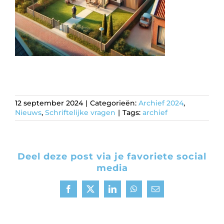
12 september 2024
|
Categorieën:
Archief 2024
,
Nieuws
,
Schriftelijke vragen
|
Tags:
archief
Deel deze post via je favoriete social
media
Facebook
X
LinkedIn
WhatsApp
E-
mail